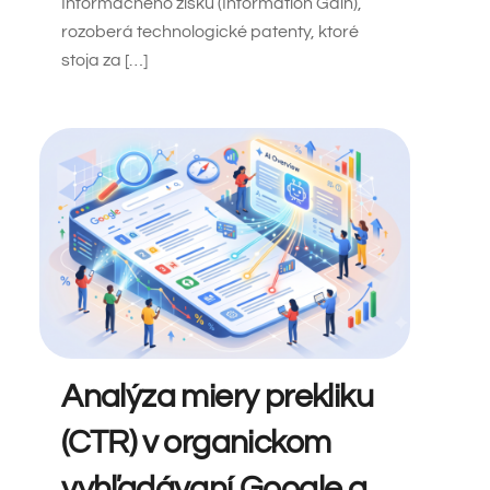
Informačného zisku (Information Gain),
rozoberá technologické patenty, ktoré
stoja za […]
Analýza miery prekliku
(CTR) v organickom
vyhľadávaní Google a