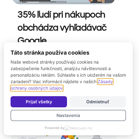
35% ľudí pri nákupoch
obchádza vyhľadávač
Google
Táto stránka používa cookies
Tento posun nie je len technologickou
Naše webové stránky používajú cookies na
evolúciou; ide o hlbokú zmenu v
zabezpečenie funkčnosti, analýzu návštevnosti a
psychológii a správaní […]
personalizáciu reklám. Súhlasíte s ich uložením na vašom
zariadení? Viac informácií nájdete v našich
Zásady
ochrany osobných údajov
.
Prijať všetky
Odmietnuť
Nastavenia
Powered by