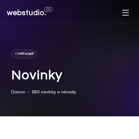
Skip
LTD
webstudio.
to
Men
content
Vrátiť sa späť
Novinky
Domov
›
SEO novinky a návody