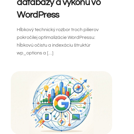
databázy a výkonu vo
WordPress
Hĺbkový technický rozbor troch pilierov
pokročilej optimalizácie WordPressu:
hĺbkovú očistu a indexáciu štruktúr
wp_options a […]