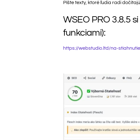
Píšte texty, ktoré ľudia radi dočít
WSEO PRO 3.8.5 si m
funkciami):
https://webstudio.ltd/na-stiahnutie