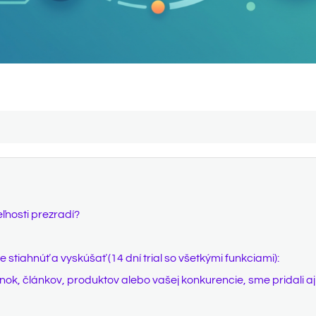
ľnosti prezradí?
stiahnúť a vyskúšať (14 dní trial so všetkými funkciami):
ránok, článkov, produktov alebo vašej konkurencie, sme pridali 