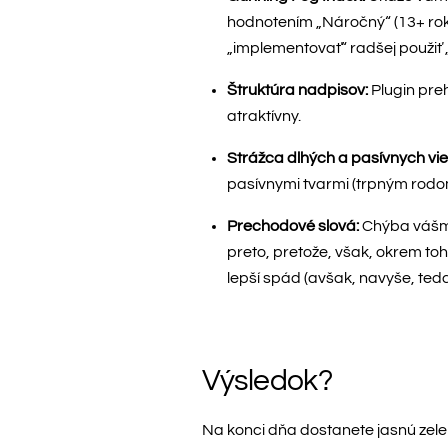
hodnotením „Náročný“ (13+ roko
„implementovať“ radšej použiť „
Štruktúra nadpisov:
Plugin preh
atraktívny.
Strážca dlhých a pasívnych vie
pasívnymi tvarmi (trpným rodom
Prechodové slová:
Chýba vášmu
preto, pretože, však, okrem toh
lepší spád (avšak, navyše, teda
Výsledok?
Na konci dňa dostanete jasnú zel