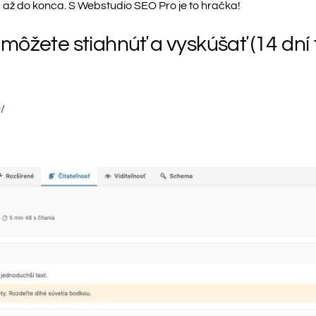
ajú až do konca. S Webstudio SEO Pro je to hračka!
ôžete stiahnúť a vyskúšať (14 dní t
/