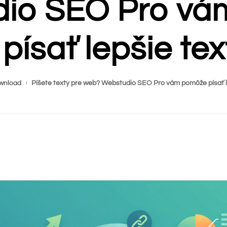
io SEO Pro vá
ísať lepšie tex
wnload
›
Píšete texty pre web? Webstudio SEO Pro vám pomôže písať le