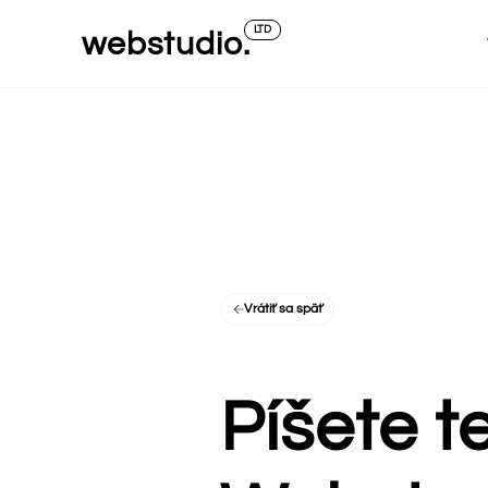
Skip
LTD
webstudio.
to
content
Vrátiť sa späť
Píšete t