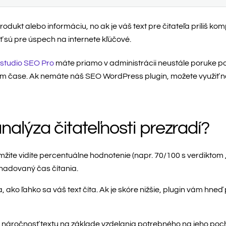
odukt alebo informáciu, no ak je váš text pre čitateľa príliš ko
 sú pre úspech na internete kľúčové.
tudio SEO Pro
máte priamo v administrácii neustále poruke p
álnom čase. Ak nemáte náš SEO WordPress plugin, možete využiť 
alýza čitateľnosti prezradí?
ite vidíte percentuálne hodnotenie (napr. 70/100 s verdiktom 
odhadovaný čas čítania.
, ako ľahko sa váš text číta. Ak je skóre nižšie, plugin vám hneď 
áročnosť textu na základe vzdelania potrebného na jeho pocho