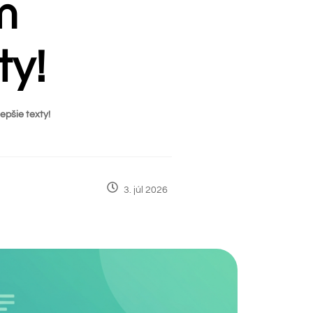
m
ty!
pšie texty!
3
.
júl
2026