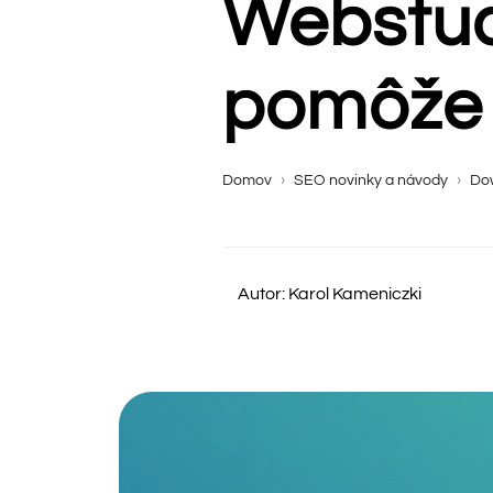
Webstud
pomôže p
Domov
›
SEO novinky a návody
›
Do
Autor: Karol Kameniczki