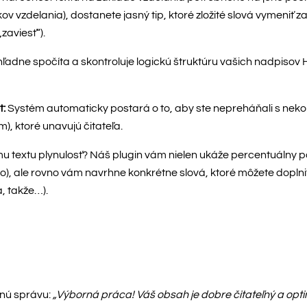
v vzdelania), dostanete jasný tip, ktoré zložité slová vymeniť 
zaviesť“).
ľadne spočíta a skontroluje logickú štruktúru vašich nadpisov H
t:
Systém automaticky postará o to, aby ste nepreháňali s nek
), ktoré unavujú čitateľa.
 textu plynulosť? Náš plugin vám nielen ukáže percentuálny po
o), ale rovno vám navrhne konkrétne slová, ktoré môžete doplniť
, takže…).
enú správu:
„Výborná práca! Váš obsah je dobre čitateľný a opti