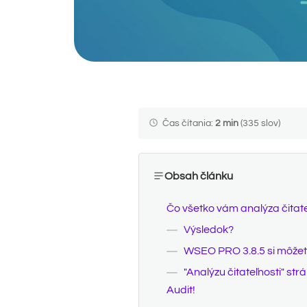
Čas čítania:
2 min
(335 slov)
Obsah článku
Čo všetko vám analýza čitate
Výsledok?
WSEO PRO 3.8.5 si môžete 
"Analýzu čitateľnosti" st
Audit!