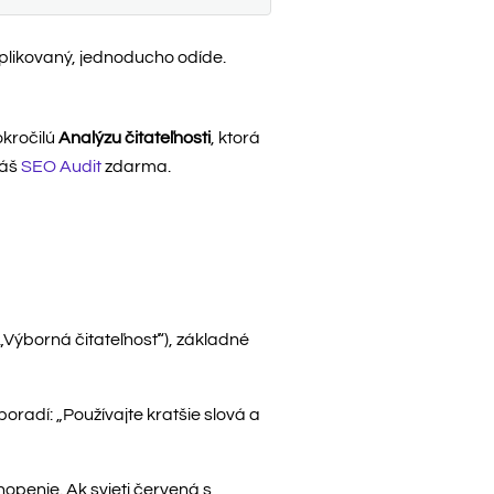
mplikovaný, jednoducho odíde.
okročilú
Analýzu čitateľnosti
, ktorá
náš
SEO Audit
zdarma.
„Výborná čitateľnosť“), základné
poradí: „Používajte kratšie slová a
penie. Ak svieti červená s