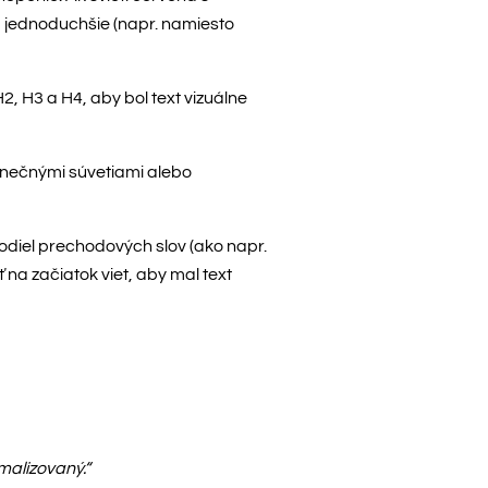
za jednoduchšie (napr. namiesto
2, H3 a H4, aby bol text vizuálne
onečnými súvetiami alebo
diel prechodových slov (ako napr.
 na začiatok viet, aby mal text
malizovaný.“