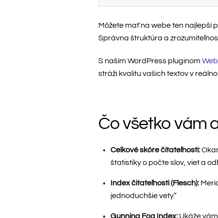
Môžete mať na webe ten najlepší pr
Správna štruktúra a zrozumiteľnosť
S naším WordPress pluginom
Webs
stráži kvalitu vašich textov v re
Čo všetko vám an
Celkové skóre čitateľnosti:
Okamž
štatistiky o počte slov, viet a 
Index čitateľnosti (Flesch):
Meria
jednoduchšie vety.“
Gunning Fog Index:
Ukáže vám n