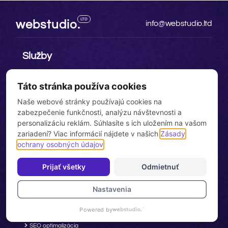
LTD
webstudio.
info@webstudio.ltd
Služby
Web stránky na mieru
Táto stránka používa cookies
Tvorba e-shopov
Naše webové stránky používajú cookies na
SEO web stránok
zabezpečenie funkčnosti, analýzu návštevnosti a
Servis web stránok
personalizáciu reklám. Súhlasíte s ich uložením na vašom
zariadení? Viac informácií nájdete v našich
Zásady
Wordpress pluginy
ochrany osobných údajov
.
Prijať všetky
Odmietnuť
Odkazy
Nastavenia
Tvorba firemných web stránok
E-shopy na mieru
Powered by
SEO optimalizácia