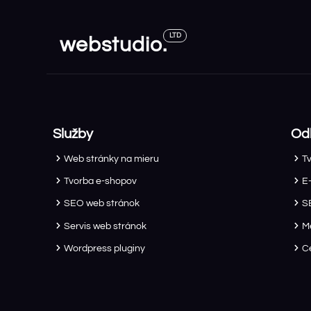
LTD
webstudio.
Služby
Od
Web stránky na mieru
T
Tvorba e-shopov
E
SEO web stránok
S
Servis web stránok
M
Wordpress pluginy
C