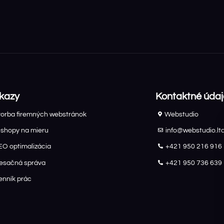
kazy
Kontaktné údaj
vorba firemných webstránok
Webstudio
-shopy na mieru
info@webstudio.lt
EO optimalizácia
+421 950 216 916
esačná správa
+421 950 736 639
enník prác