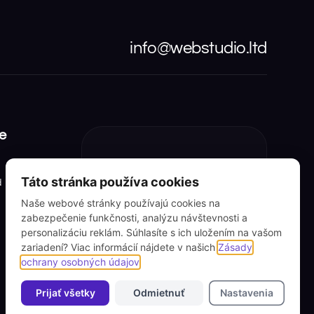
info@webstudio.ltd
e
Chcete novú
Táto stránka používa cookies
d
web stránku?
Naše webové stránky používajú cookies na
zabezpečenie funkčnosti, analýzu návštevnosti a
Cenová ponuka
personalizáciu reklám. Súhlasíte s ich uložením na vašom
zariadení? Viac informácií nájdete v našich
Zásady
ochrany osobných údajov
.
Prijať všetky
Odmietnuť
Nastavenia