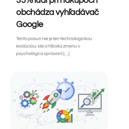
35% ľudí pri nákupoch
obchádza vyhľadávač
Google
Tento posun nie je len technologickou
evolúciou; ide o hlbokú zmenu v
psychológii a správaní […]