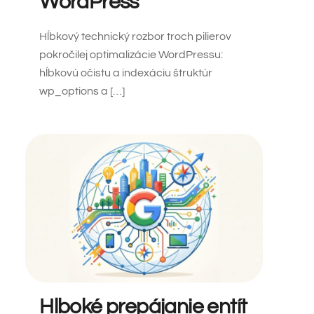
WordPress
Hĺbkový technický rozbor troch pilierov
pokročilej optimalizácie WordPressu:
hĺbkovú očistu a indexáciu štruktúr
wp_options a […]
Hlboké prepájanie entít