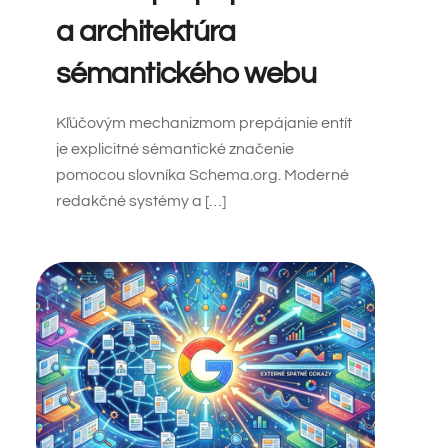
a architektúra
sémantického webu
Kľúčovým mechanizmom prepájanie entít
je explicitné sémantické značenie
pomocou slovníka Schema.org. Moderné
redakčné systémy a […]