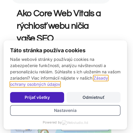
Ako Core Web Vitals a
rýchlosť webu ničia
vaše SEO
Táto stránka používa cookies
Predstavte si situáciu: investovali ste
Naše webové stránky používajú cookies na
tisíce eur do obsahu. Vaše texty pripravil
zabezpečenie funkčnosti, analýzu návštevnosti a
špičkový profesor z […]
personalizáciu reklám. Súhlasíte s ich uložením na vašom
zariadení? Viac informácií nájdete v našich
Zásady
ochrany osobných údajov
.
Prijať všetky
Odmietnuť
Nastavenia
Powered by