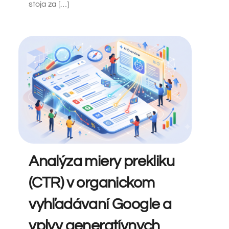
stoja za […]
Analýza miery prekliku
(CTR) v organickom
vyhľadávaní Google a
vplyv generatívnych