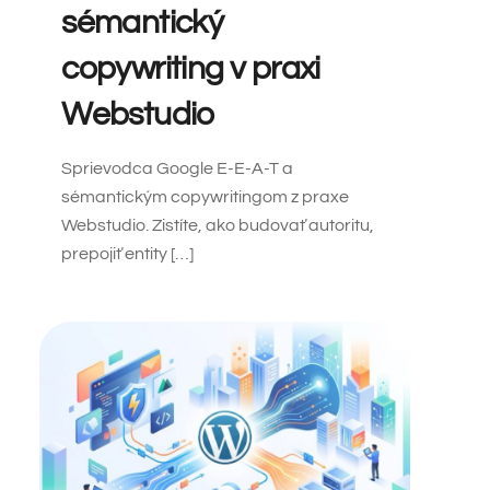
sémantický
copywriting v praxi
Webstudio
Sprievodca Google E-E-A-T a
sémantickým copywritingom z praxe
Webstudio. Zistíte, ako budovať autoritu,
prepojiť entity […]