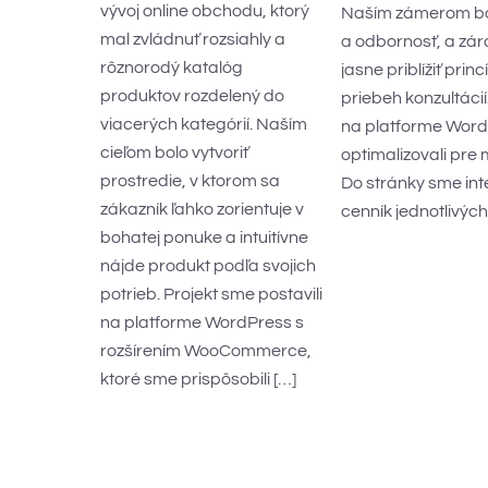
vývoj online obchodu, ktorý
Naším zámerom bo
mal zvládnuť rozsiahly a
a odbornosť, a zár
rôznorodý katalóg
jasne priblížiť pri
produktov rozdelený do
priebeh konzultácií
viacerých kategórií. Naším
na platforme Word
cieľom bolo vytvoriť
optimalizovali pre 
prostredie, v ktorom sa
Do stránky sme int
zákazník ľahko zorientuje v
cenník jednotlivých
bohatej ponuke a intuitívne
nájde produkt podľa svojich
potrieb. Projekt sme postavili
na platforme WordPress s
rozšírením WooCommerce,
ktoré sme prispôsobili […]