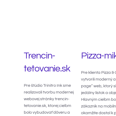
Trencin-
Pizza-mi
tetovanie.sk
Pre klienta Pizza &
vytvorili moderný 
Pre štúdio Trinitro Ink sme
page“ web, ktorý sl
realizovali tvorbu modernej
jedálny lístok a ob
webovej stránky trencin-
Hlavným cieľom bol
tetovanie.sk, ktorej cieľom
zákazník na mobil
bolo vybudovať dôveru a
okamžite dostal k 