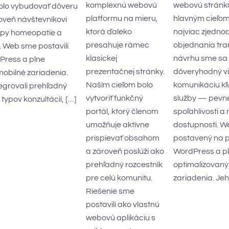
komplexnú webovú
webovú stránku
lo vybudovať dôveru
platformu na mieru,
hlavným cieľom
oveň návštevníkovi
ktorá ďaleko
najviac zjedno
ncípy homeopatie a
presahuje rámec
objednania tran
. Web sme postavili
klasickej
návrhu sme sa 
Press a plne
prezentačnej stránky.
dôveryhodný vi
mobilné zariadenia.
Naším cieľom bolo
komunikáciu k
egrovali prehľadný
vytvoriť funkčný
služby — pevne
 typov konzultácií, […]
portál, ktorý členom
spoľahlivosti a 
umožňuje aktívne
dostupnosti. W
prispievať obsahom
postavený na 
a zároveň poslúži ako
WordPress a p
prehľadný rozcestník
optimalizovaný
pre celú komunitu.
zariadenia. Jeh
Riešenie sme
postavili ako vlastnú
webovú aplikáciu s