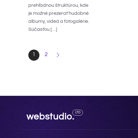
prehľadnou štruktúrou, kde
je možné prezerať hudobné
albumy, videá a fotogalérie.
Súčasťou […]
1
2
LTD
webstudio.