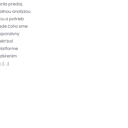
rila predaj.
ailnou analýzou
u a potrieb
klade čoho sme
esponzívny
ekt bol
platforme
zšírením
 […]