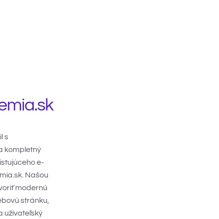
emia.sk
l s
a kompletný
istujúceho e-
mia.sk. Našou
tvoriť modernú
bovú stránku,
a užívateľský