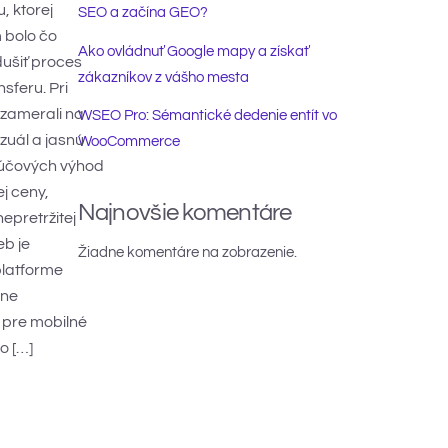
, ktorej
SEO a začína GEO?
 bolo čo
Ako ovládnuť Google mapy a získať
dušiť proces
zákazníkov z vášho mesta
sferu. Pri
zamerali na
WSEO Pro: Sémantické dedenie entít vo
zuál a jasnú
WooCommerce
ľúčových výhod
j ceny,
Najnovšie komentáre
nepretržitej
eb je
Žiadne komentáre na zobrazenie.
platforme
lne
 pre mobilné
o […]