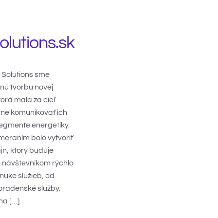
lutions.sk
 Solutions sme
xnú tvorbu novej
orá mala za cieľ
lne komunikovať ich
segmente energetiky.
eraním bolo vytvoriť
jn, ktorý buduje
 návštevníkom rýchlo
nuke služieb, od
oradenské služby.
na […]