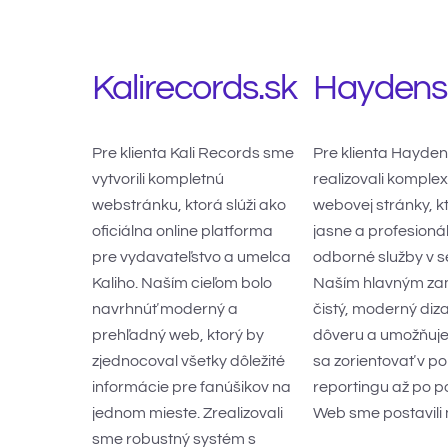
Kalirecords.sk
Haydenso
Pre klienta Kali Records sme
Pre klienta Hayden
vytvorili kompletnú
realizovali komple
webstránku, ktorá slúži ako
webovej stránky, kt
oficiálna online platforma
jasne a profesioná
pre vydavateľstvo a umelca
odborné služby v 
Kaliho. Naším cieľom bolo
Naším hlavným zam
navrhnúť moderný a
čistý, moderný diza
prehľadný web, ktorý by
dôveru a umožňuje
zjednocoval všetky dôležité
sa zorientovať v po
informácie pre fanúšikov na
reportingu až po p
jednom mieste. Zrealizovali
Web sme postavili 
sme robustný systém s