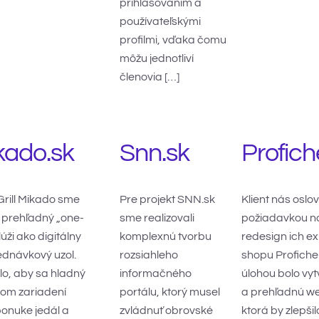
prihlasovaním a
používateľskými
profilmi, vďaka čomu
môžu jednotliví
členovia […]
kado.sk
Snn.sk
Profich
 Grill Mikado sme
Pre projekt SNN.sk
Klient nás oslovi
a prehľadný „one-
sme realizovali
požiadavkou n
úži ako digitálny
komplexnú tvorbu
redesign ich ex
jednávkový uzol.
rozsiahleho
shopu Profiche
o, aby sa hladný
informačného
úlohou bolo vy
nom zariadení
portálu, ktorý musel
a prehľadnú we
ponuke jedál a
zvládnuť obrovské
ktorá by zlepšil