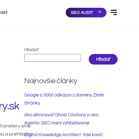
takt
SEO AUDIT
Hľadať
Hľadať
Najnovšie články
Google a 5000 odkazov z domény Zlaté
ry.sk
Stránky
Ako eliminovať Ghost Citations a ako
Agentic GEO mení vyhľadávanie
 Transfery sme
rnú a prehľadnú
Digital Knowledge Architect: Kde končí