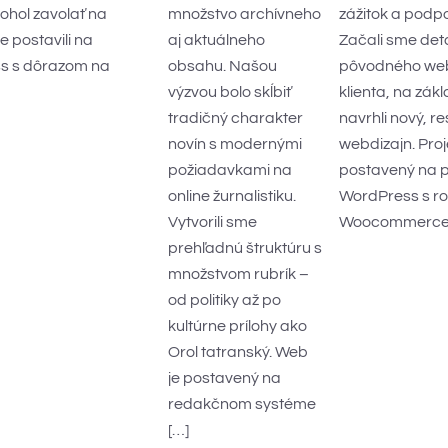
ohol zavolať na
množstvo archívneho
zážitok a podpo
 postavili na
aj aktuálneho
Začali sme det
s s dôrazom na
obsahu. Našou
pôvodného web
výzvou bolo skĺbiť
klienta, na zá
tradičný charakter
navrhli nový, r
novín s modernými
webdizajn. Proj
požiadavkami na
postavený na 
online žurnalistiku.
WordPress s ro
Vytvorili sme
Woocommerce,
prehľadnú štruktúru s
množstvom rubrík –
od politiky až po
kultúrne prílohy ako
Orol tatranský. Web
je postavený na
redakčnom systéme
[…]