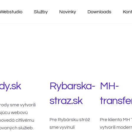
Webstudio
Služby
Novinky
Downloads
Kon
ody.sk
Rybarska-
MH-
straz.sk
transfe
írody sme vytvorili
ujúcu webovú
Pre Rybársku stráž
Pre klienta MH
povedá citlivému
sme vyvinuli
vytvorili mode
ovaných služieb.