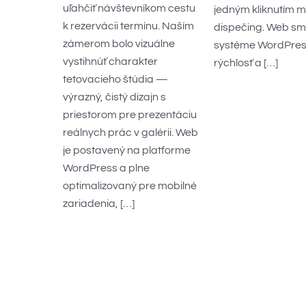
uľahčiť návštevníkom cestu
jedným kliknutím m
k rezervácii termínu. Naším
dispečing. Web sme
zámerom bolo vizuálne
systéme WordPres
vystihnúť charakter
rýchlosť a […]
tetovacieho štúdia —
výrazný, čistý dizajn s
priestorom pre prezentáciu
reálnych prác v galérii. Web
je postavený na platforme
WordPress a plne
optimalizovaný pre mobilné
zariadenia, […]