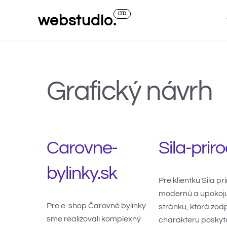
Skip
LTD
webstudio.
to
content
Grafický návrh
Carovne-
Sila-prir
bylinky.sk
Pre klientku Sila pr
modernú a upokoj
Pre e-shop Čarovné bylinky
stránku, ktorá zod
sme realizovali komplexný
charakteru poskyt